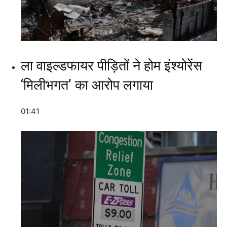
ला वाइल्डफायर पीड़ितों ने होम इंश्योरेंस
‘मिलीभगत’ का आरोप लगाया
01:41