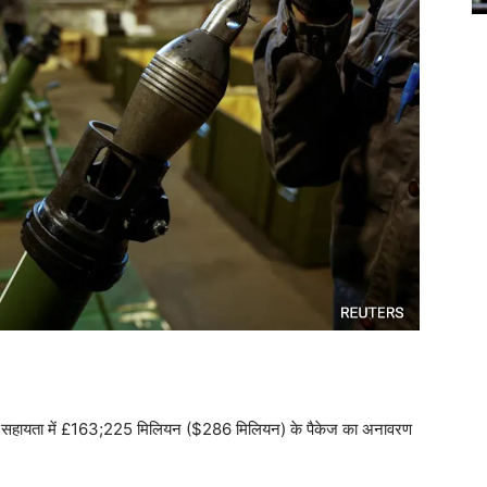
सैन्य सहायता में £163;225 मिलियन ($286 मिलियन) के पैकेज का अनावरण