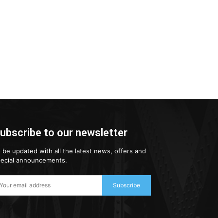
ubscribe to our newsletter
 be updated with all the latest news, offers and
ecial announcements.
Subscribe