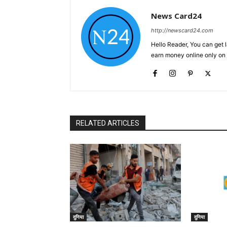
News Card24
http://newscard24.com
Hello Reader, You can get 
earn money online only o
RELATED ARTICLES
दुनिया
दुनिया