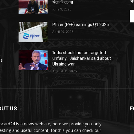
sp
पिता की तलाश
June 9, 2026
Pfizer (PFE) earnings Q1 2025
April 29, 2025
‘India should not be targeted
.
unfairly’, Jaishankar said about
is
Ukraine war
August 31, 2025
OUT US
F
card24 is a news website, here we provide you only
resting and useful content, for this you can check our