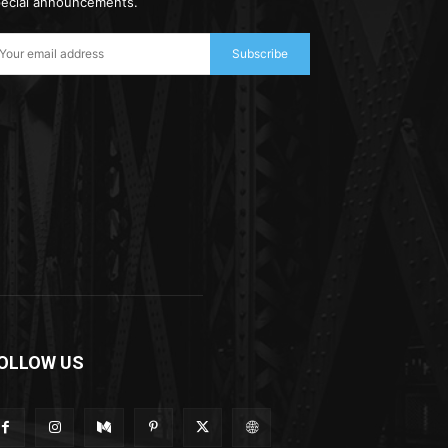
ecial announcements.
Subscribe
OLLOW US