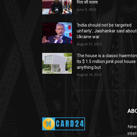
पिता की तलाश
June 9, 2026
‘India should not be targeted
unfairly’, Jaishankar said about
Ukraine war
August 31, 2025
The house is a classic haemton
Its $ 1.5 million pink pool house 
anything but.
August 14, 2025
AB
News
inte