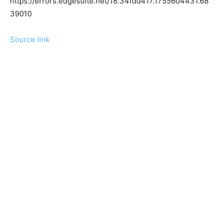
https://errors.edgesuite.net/18.34fdd417.1755604431.68
39010
Source link