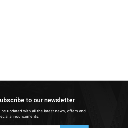
ubscribe to our newsletter
 be updated with all the latest news, offers and
ecial announcements.