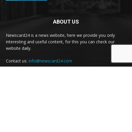
ABOUT US
Newscard24 is a news website, here we provide you only
interesting and useful content, for this you can check our
website daily.
Contact us:
info@newscard24.com
FOLLOW US
© News Card24