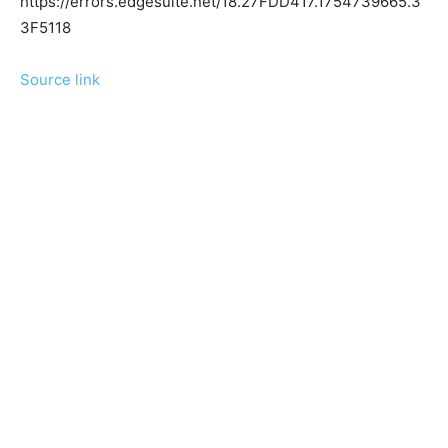
https://errors.edgesuite.net/18.27FDD417.1754739665.3
3F5118
Source link