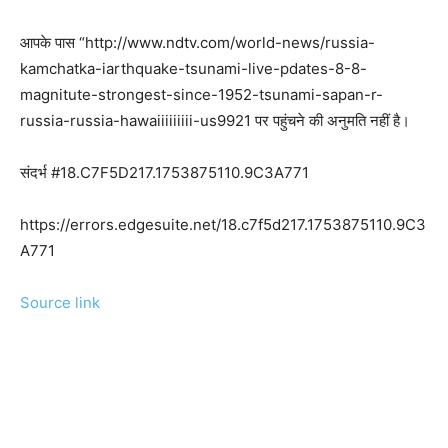
आपके पास “http://www.ndtv.com/world-news/russia-
kamchatka-iarthquake-tsunami-live-pdates-8-8-
magnitute-strongest-since-1952-tsunami-sapan-r-
russia-russia-hawaiiiiiiiii-us9921 पर पहुंचने की अनुमति नहीं है।
संदर्भ #18.C7F5D217.1753875110.9C3A771
https://errors.edgesuite.net/18.c7f5d217.1753875110.9C3
A771
Source link