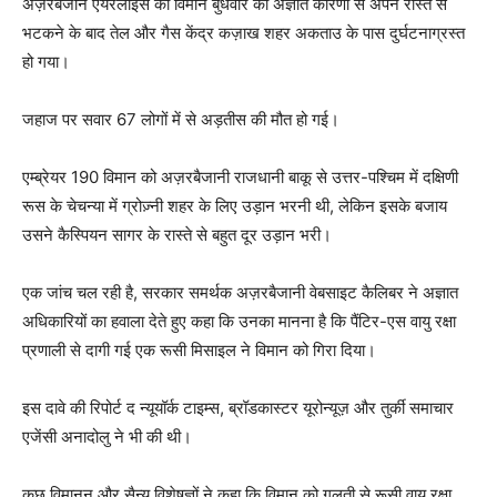
अज़रबैजान एयरलाइंस का विमान बुधवार को अज्ञात कारणों से अपने रास्ते से
भटकने के बाद तेल और गैस केंद्र कज़ाख शहर अकताउ के पास दुर्घटनाग्रस्त
हो गया।
जहाज पर सवार 67 लोगों में से अड़तीस की मौत हो गई।
एम्ब्रेयर 190 विमान को अज़रबैजानी राजधानी बाकू से उत्तर-पश्चिम में दक्षिणी
रूस के चेचन्या में ग्रोज़्नी शहर के लिए उड़ान भरनी थी, लेकिन इसके बजाय
उसने कैस्पियन सागर के रास्ते से बहुत दूर उड़ान भरी।
एक जांच चल रही है, सरकार समर्थक अज़रबैजानी वेबसाइट कैलिबर ने अज्ञात
अधिकारियों का हवाला देते हुए कहा कि उनका मानना ​​​​है कि पैंटिर-एस वायु रक्षा
प्रणाली से दागी गई एक रूसी मिसाइल ने विमान को गिरा दिया।
इस दावे की रिपोर्ट द न्यूयॉर्क टाइम्स, ब्रॉडकास्टर यूरोन्यूज़ और तुर्की समाचार
एजेंसी अनादोलु ने भी की थी।
कुछ विमानन और सैन्य विशेषज्ञों ने कहा कि विमान को गलती से रूसी वायु रक्षा