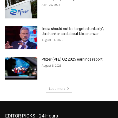
April 29, 2025
‘India should not be targeted unfairly’,
Jaishankar said about Ukraine war
August 31, 2025
Pfizer (PFE) Q2 2025 earnings report
August 5, 2025
Load more
EDITOR PICKS - 24 Hours