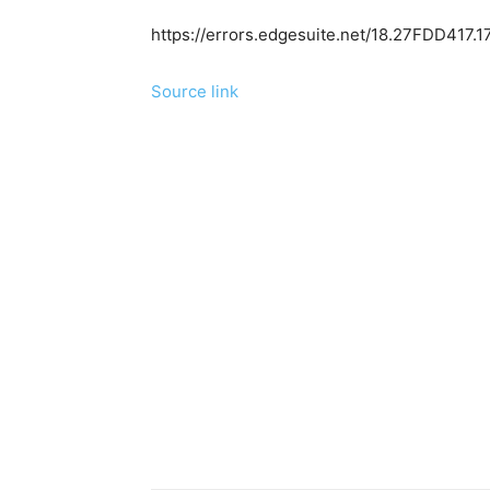
https://errors.edgesuite.net/18.27FDD41
Source link