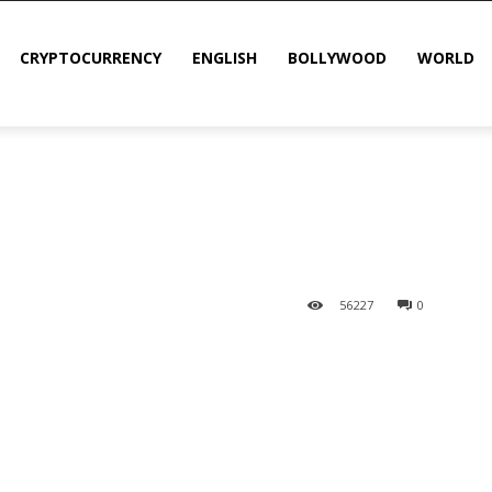
CRYPTOCURRENCY
ENGLISH
BOLLYWOOD
WORLD
56
227
0