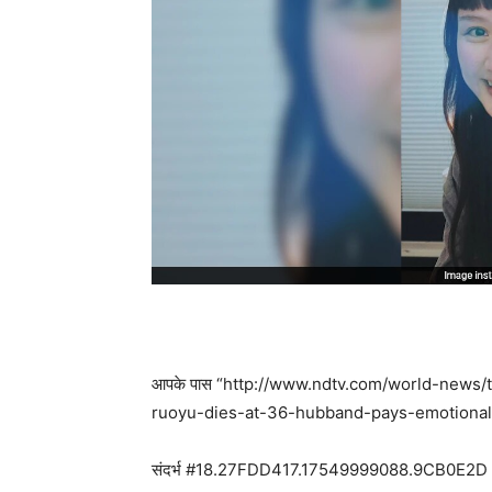
आपके पास “http://www.ndtv.com/world-news/
ruoyu-dies-at-36-hubband-pays-emotional-trib
संदर्भ #18.27FDD417.17549999088.9CB0E2D