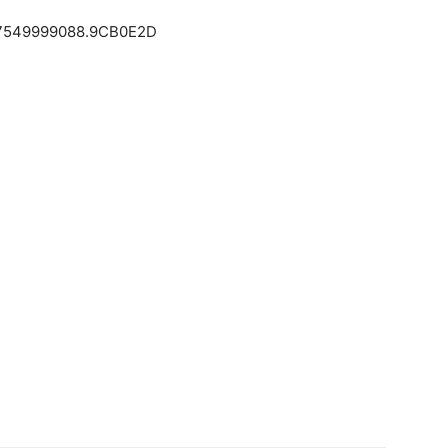
7.17549999088.9CB0E2D