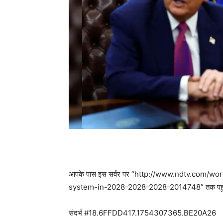
आपके पास इस सर्वर पर “http://www.ndtv.com/
system-in-2028-2028-2028-2014748” तक पहुंचने
संदर्भ #18.6FFDD417.1754307365.BE20A26