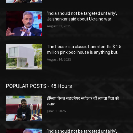
‘India should not be targeted unfairly’,
Jaishankar said about Ukraine war
August 31, 2025
The house is a classic haemton. Its $ 1.5
million pink pool house is anything but.
August 14, 2025
POPULAR POSTS - 48 Hours
इंग्लिश चैनल नाइटमेयर सर्वाइवर की लापता पिता की
तलाश
June 9, 2026
‘India should not be targeted unfairly’,