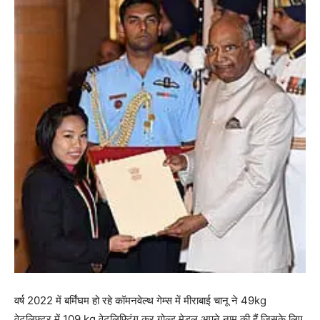
वर्ष 2022 में बर्मिंघम हो रहे कॉमनवेल्थ गेम्स में मीराबाई चानू ने 49kg
वेटलिफ्टर में 109 kg वेटलिफ्टिंग कर गोल्ड मेडल अपने नाम की हैं जिसके लिए