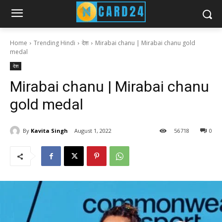
Home
Trending Hindi
देश
Mirabai chanu | Mirabai chanu gold
medal
देश
Mirabai chanu | Mirabai chanu
gold medal
By
Kavita Singh
August 1, 2022
56
718
0