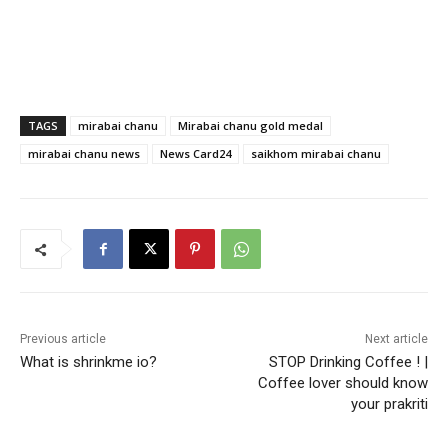
TAGS
mirabai chanu
Mirabai chanu gold medal
mirabai chanu news
News Card24
saikhom mirabai chanu
Previous article
Next article
What is shrinkme io?
STOP Drinking Coffee ! |
Coffee lover should know
your prakriti