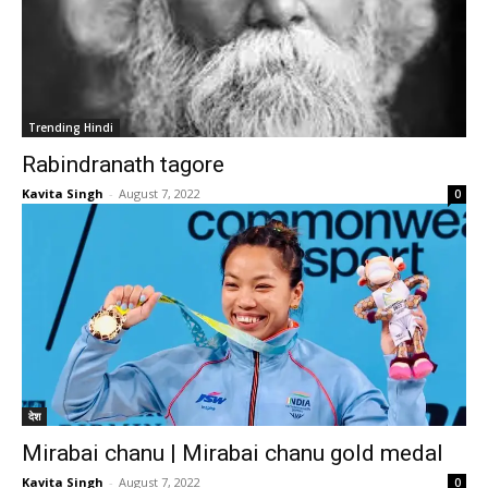
Trending Hindi
Rabindranath tagore
Kavita Singh
-
August 7, 2022
0
देश
Mirabai chanu | Mirabai chanu gold medal
Kavita Singh
-
August 7, 2022
0