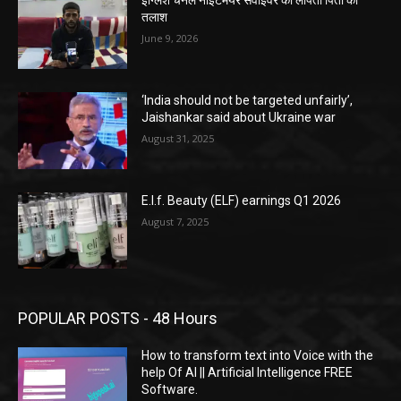
इंग्लिश चैनल नाइटमेयर सर्वाइवर की लापता पिता की
तलाश
June 9, 2026
‘India should not be targeted unfairly’,
Jaishankar said about Ukraine war
August 31, 2025
E.l.f. Beauty (ELF) earnings Q1 2026
August 7, 2025
POPULAR POSTS - 48 Hours
How to transform text into Voice with the
help Of AI || Artificial Intelligence FREE
Software.