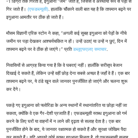
-1 डिग्री तक गिरता है, इगुआना “जम” जाते हैं, जिससे वे अस्थायी रूप से पेड़ों से
गिर जाते हैं।
(एफडब्ल्यूसी)
. हालांकि चौंकाने वाली बात यह है कि तापमान बढ़ने पर
इगुआना आमतौर पर ठीक हो जाते हैं।
मौसम विज्ञानी एरिक स्टोन ने कहा, “अगली कई सुबह इगुआना को पेड़ों के नीचे
जमीन पर पड़ा देखकर आश्चर्यचकित न हों। उन्हें उठाएं या उन्हें न छुएं, दिन में
तापमान बढ़ने पर वे ठीक हो जाएंगे।” प्रति
डब्लूएफएलए समाचार
.
निवासियों से आग्रह किया गया है कि वे घबराएं नहीं। हालाँकि सरीसृप बेजान
दिखाई दे सकते हैं, लेकिन उन्हें वहीं छोड़ देना सबसे अच्छा है जहाँ वे हैं। एक बार
तापमान बढ़ने पर, ये ठंडे खून वाले जानवर पुनर्जीवित हो जाएंगे और चलना शुरू
कर देंगे।
पकड़े गए इगुआना को फ्लोरिडा के अन्य स्थानों में स्थानांतरित या छोड़ा नहीं जा
सकता, क्योंकि वे एक गैर-देशी प्रजाति हैं। एफडब्ल्यूसी स्तब्ध इगुआना को गर्म
करने के लिए घरों या वाहनों में न लाने की दृढ़ता से सलाह देता है। एक बार
पुनर्जीवित होने के बाद, ये जानवर रक्षात्मक हो सकते हैं और सुरक्षा जोखिम पैदा
कर सकते हैं। यदि आपको कोई स्तब्ध इगुआना मिलता है, तो एफडब्ल्यूसी सलाह