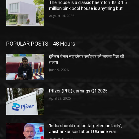
The house is a classic haemton. Its $ 1.5
million pink pool house is anything but.
August 14, 2025
POPULAR POSTS - 48 Hours
इंग्लिश चैनल नाइटमेयर सर्वाइवर की लापता पिता की
तलाश
June 9, 2026
Pfizer (PFE) earnings Q1 2025
April 29, 2025
‘India should not be targeted unfairly’,
Jaishankar said about Ukraine war
August 31, 2025